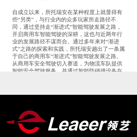
自成立以来，所托瑞安在某种程度上就显得有
些“另类”，与行业内的众多玩家所走路径不
同，通过坚持走“渐进式”智能驾驶发展之路，
开启商用车智能驾驶的深耕，这也与近两年行
业的发展路径不谋而合。通过多年来对“渐进
式”之路的探索和实践，所托瑞安趟出了一条属
于自己的商用车“渐进式”智能驾驶发展之路。
从商用车安全驾驶切入赛道，为物流车队提供
智能安全驾驶服务，并通过智能防碰撞设备在
中国实际路况的行驶，累计中国真实路况行驶
数据超百亿公里，与此同时构建出全球最大的
商用车运行数据库。
通过在商用车安全驾驶方面多年来的积累，所
托瑞安获得了稳定的现金流和海量的数据积
累，而创造性的提出“所托定义车”，让所托瑞
安找到了一条解决智能驾驶商业化落地难题的