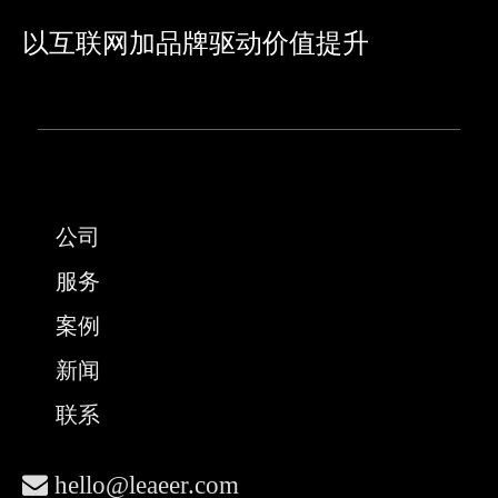
走进鼓浪屿美院的鹭潮广场,在浓郁的艺术之风
和清幽雅致的校园环境中,在这里创业者好似艺
以互联网加品牌驱动价值提升
术家,投资人正是鉴赏家,每位“艺术家”都将自己
的“创业作品”视作珍宝,与“懂行”的鉴赏家侃侃
而谈。
据悉,本次参与“创业集市”的20个项目分别来自
2023厦门大学火炬创星荟创业大赛入围项目、
厦大嘉庚创新实验室创新团队及其它优秀创新
公司
项目。厦门创融汇邀请投资人、各行业专家与
项目方探讨发展方向并提出中肯建议,助力创业
服务
项目在发展道路上走得更稳更好。
案例
02.成果展示:创业成长营学员经历“洗礼”,成果
新闻
如何?
联系
在充满艺术气息的鼓浪屿美院当代艺术中心做
项目展示是一种什么感受?“伴随着琴声悠扬,在
具有深厚文化底蕴的鼓浪屿上,感受到温暖的、

hello@leaeer.com