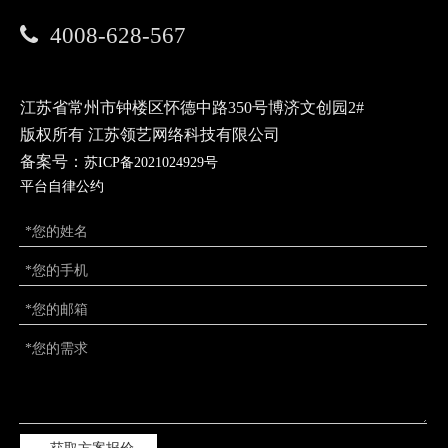
持之以恒的艺术力量为项目带来内生动力,也让
我们这个团队更加冷静、放松、深度的复盘项

4008-628-567
目发展情况,做好一次难忘的年终总结!”创业营
学员在采访中谈到。
江苏省常州市钟楼区怀德中路350号博济文创园2#
在项目展示环节,20个创业成长营入营项目被编
版权所有 江苏领艺网络科技有限公司
为5个小组进行“毕业汇报”,经过2次、为期6天
备案号：
苏ICP备2021024929号
的集中封闭式创业培训,创业成长营学员们在大
平台自律公约
会现场的表现,较一个月前厦门大学火炬创星荟
创新创业大赛决赛现场均有所提高。
所有项目展示结束后,来自厦门创融汇的投资
人、行业专家们组成的评委团集中为对项目的
潜力进行打分评选。福建晋工新能源科技有限
公司、厦门松鼠精密科技有限公司、厦门华碳
科技有限公司获得“2023厦门大学火炬创星荟创
业成长营最具成长潜力项目奖”,厦门高新投董
事长林志超、真成资本合伙人李剑威、明裕创
投合伙人崔麟为获奖企业颁奖。