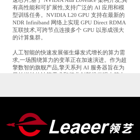
速芯片,基于 NVIDIA Ada Lovelace 架构开发,具
有高性能和可扩展性,支持广泛的 AI 应用和模
型训练任务。NVIDIA L20 GPU 支持在最新的
NDR Infiniband 网络上实现 GPU Direct RDMA
互联技术,可跨节点连接多个 GPU 以形成强大
的计算集群。
人工智能的快速发展催生爆发式增长的算力需
求,一场围绕算力的变革正在加速演进。作为超
擎数智的旗舰产品,擎天系列 AI 服务器旨在为
日益增长的计算需求和行业创新提供强大算力
和卓越性能,具备显著优势:
强大的性能:采用 Intel 至强可扩展第四代处理
器平台,TDP 350W;DDR5 技术+PCIe Gen5 最新
技术支撑;PCIe 直通配置低时延打造极致性能;
前后 IO 维护兼容设计,具备广泛的适用性,满足
多场景应用的高性能需求。