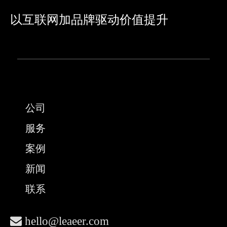
灵活的拓扑方案:CPU-GPU 支持直通及 Switch
方案,最大支持 10 张双宽 GPU 卡;CPU-Switch
以互联网加品牌驱动价值提升
可选 X32 或 X16 lane 互联,实现高带宽通信;支
持common和performance 等不同 CPU-GPU 互
联拓扑,适用更多应用场景。
灵活扩展和高可靠性:搭配2颗PCIe Gen 5
switch,支持单双宽 GPU 卡,适配NVIDIA最新
GPU 方案,专属团队全面支撑用户定制化开发
公司
需求,确保系统的高稳定性和可靠性。
服务
此次擎天系列 AI 服务器新产品的发布,不仅展
案例
现了超擎数智坚持创新、追求极致的全面实力,
也是超擎数智“All in AI”业务战略布局的新里
新闻
程碑。作为 NVIDIA Compute(GPU)、
Networking(网络)双 Elite 最高级别合作伙伴,超
联系
擎数智将以强劲的擎天系列 L20 AI 服务器新产
品,紧抓算力时代新机遇,为人工智能算力产业

hello@leaeer.com
加速发展和各行业的数智化转型赋智赋能,助力